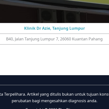
Klinik Dr Azie, Tanjung Lumpur
B40, Jalan Tanjung Lumpur 7, 26060 Kuantan Pahang
 Terpelihara. Artikel yang ditulis bukan untuk tujuan kon
perubatan bagi mengesahkan diagnosis anda.