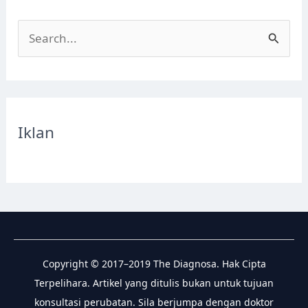
S
e
a
r
c
Iklan
h
f
o
r
:
Copyright © 2017–2019 The Diagnosa. Hak Cipta
Terpelihara. Artikel yang ditulis bukan untuk tujuan
konsultasi perubatan. Sila berjumpa dengan doktor