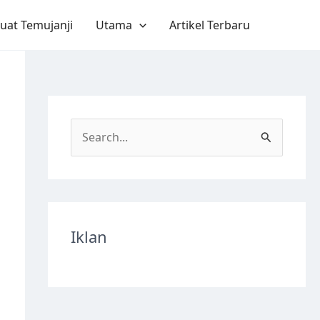
uat Temujanji
Utama
Artikel Terbaru
S
e
a
r
c
Iklan
h
f
o
r