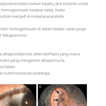
ylacetoacetate,namun begitu, jika enzyme untuk
u homogentisate oxidase tiada, maka
olize) menjadi 4-maleylaceoacetate.
mlah homogentisate di dalam badan seterusnya
 ‘Alkaptonuria’.
 alkapton(bentuk alternatif/lain) yang mana
sakit yang mengalami alkaptonuria,
na hitam.
 kulit/mata(sclera)/telinga.