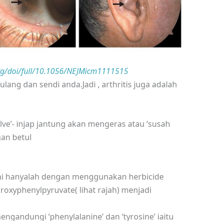
rg/doi/full/10.1056/NEJMicm1111515
g dan sendi anda.Jadi , arthritis juga adalah
valve’- injap jantung akan mengeras atau ‘susah
an betul
 ini hanyalah dengan menggunakan herbicide
oxyphenylpyruvate( lihat rajah) menjadi
ndungi ‘phenylalanine’ dan ‘tyrosine’ iaitu