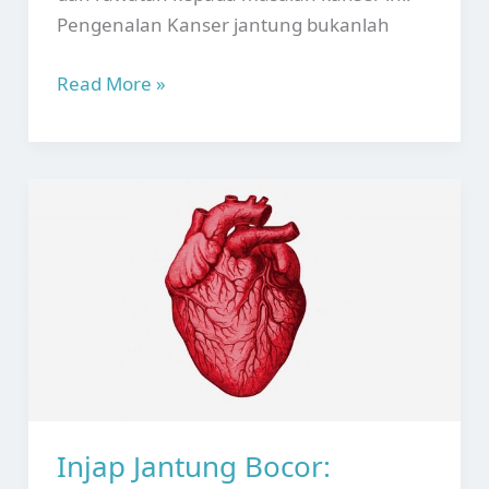
Pengenalan Kanser jantung bukanlah
Kanser
Read More »
Jantung:
Punca,
Simptom
&
Rawatan
Injap Jantung Bocor: