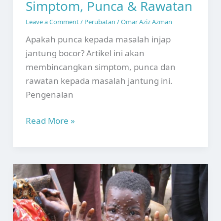
Simptom, Punca & Rawatan
Leave a Comment
/
Perubatan
/
Omar Aziz Azman
Apakah punca kepada masalah injap
jantung bocor? Artikel ini akan
membincangkan simptom, punca dan
rawatan kepada masalah jantung ini.
Pengenalan
Injap
Read More »
Jantung
Bocor:
Simptom,
Punca
&
Rawatan