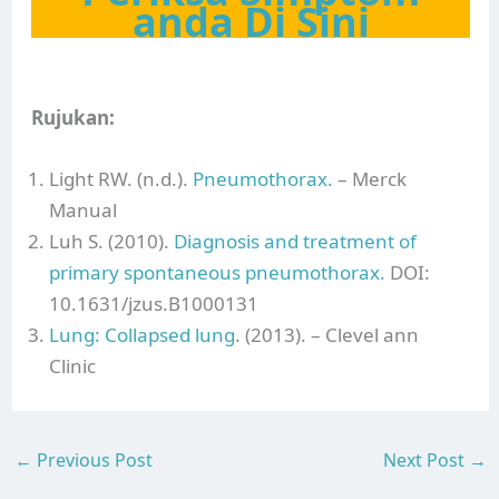
anda Di Sini
Rujukan:
Light RW. (n.d.).
Pneumothorax.
– Merck
Manual
Luh S. (2010).
Diagnosis and treatment of
primary spontaneous pneumothorax.
DOI:
10.1631/jzus.B1000131
Lung: Collapsed lung
. (2013). – Clevel ann
Clinic
←
Previous Post
Next Post
→