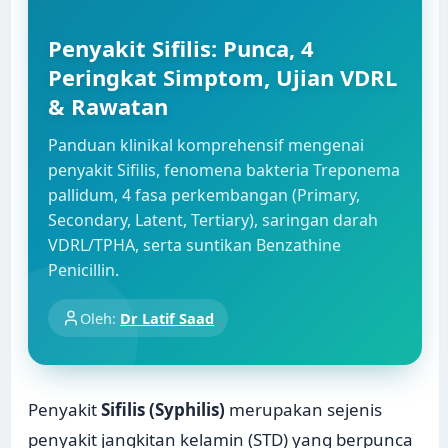
Penyakit Sifilis: Punca, 4
Peringkat Simptom, Ujian VDRL
& Rawatan
Panduan klinikal komprehensif mengenai
penyakit Sifilis, fenomena bakteria Treponema
pallidum, 4 fasa perkembangan (Primary,
Secondary, Latent, Tertiary), saringan darah
VDRL/TPHA, serta suntikan Benzathine
Penicillin.
Oleh:
Dr Latif Saad
Penyakit
Sifilis (Syphilis)
merupakan sejenis
penyakit jangkitan kelamin (STD) yang berpunca