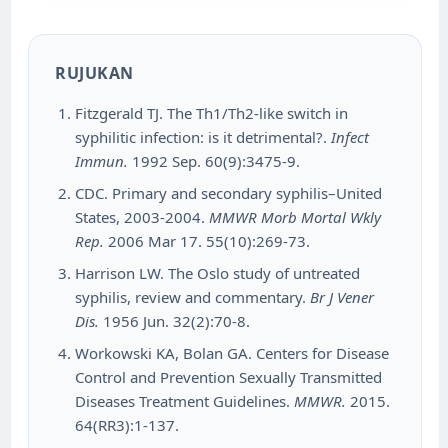
RUJUKAN
Fitzgerald TJ. The Th1/Th2-like switch in
syphilitic infection: is it detrimental?.
Infect
Immun.
1992 Sep. 60(9):3475-9.
CDC. Primary and secondary syphilis–United
States, 2003-2004.
MMWR Morb Mortal Wkly
Rep.
2006 Mar 17. 55(10):269-73.
Harrison LW. The Oslo study of untreated
syphilis, review and commentary.
Br J Vener
Dis.
1956 Jun. 32(2):70-8.
Workowski KA, Bolan GA. Centers for Disease
Control and Prevention Sexually Transmitted
Diseases Treatment Guidelines.
MMWR.
2015.
64(RR3):1-137.