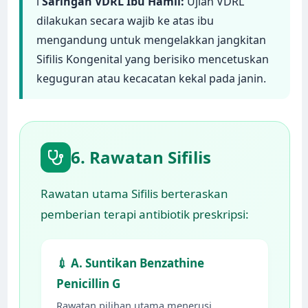
ℹ️
Saringan VDRL Ibu Hamil:
Ujian VDRL
dilakukan secara wajib ke atas ibu
mengandung untuk mengelakkan jangkitan
Sifilis Kongenital yang berisiko mencetuskan
keguguran atau kecacatan kekal pada janin.
6. Rawatan Sifilis
Rawatan utama Sifilis berteraskan
pemberian terapi antibiotik preskripsi:
💉 A. Suntikan Benzathine
Penicillin G
Rawatan pilihan utama menerusi