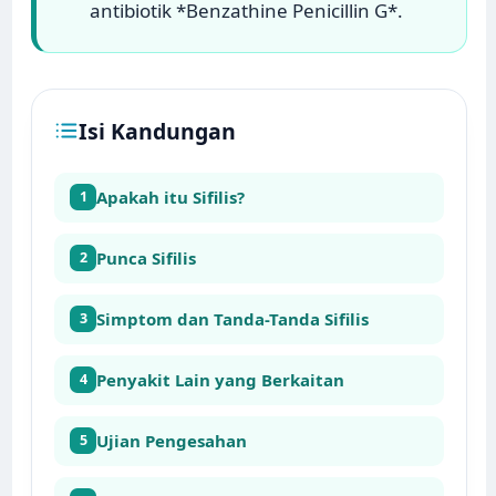
antibiotik *Benzathine Penicillin G*.
Isi Kandungan
Apakah itu Sifilis?
1
Punca Sifilis
2
Simptom dan Tanda-Tanda Sifilis
3
Penyakit Lain yang Berkaitan
4
Ujian Pengesahan
5