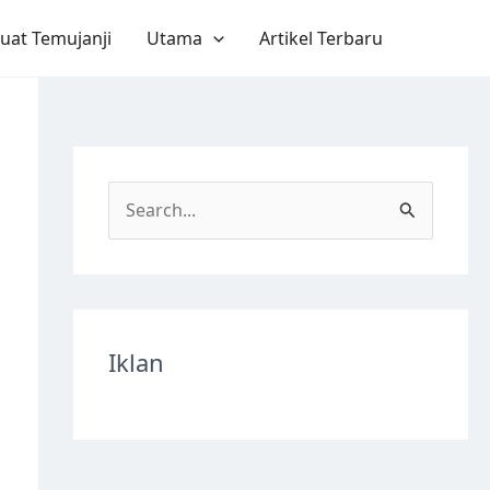
uat Temujanji
Utama
Artikel Terbaru
S
e
a
r
c
Iklan
h
f
o
r