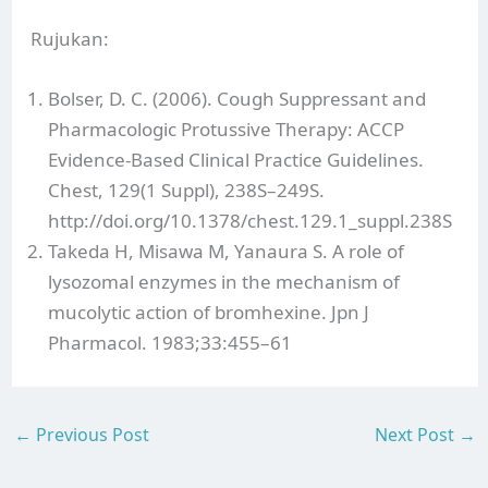
Rujukan:
Bolser, D. C. (2006). Cough Suppressant and
Pharmacologic Protussive Therapy: ACCP
Evidence-Based Clinical Practice Guidelines.
Chest, 129(1 Suppl), 238S–249S.
http://doi.org/10.1378/chest.129.1_suppl.238S
Takeda H, Misawa M, Yanaura S. A role of
lysozomal enzymes in the mechanism of
mucolytic action of bromhexine. Jpn J
Pharmacol. 1983;33:455–61
←
Previous Post
Next Post
→