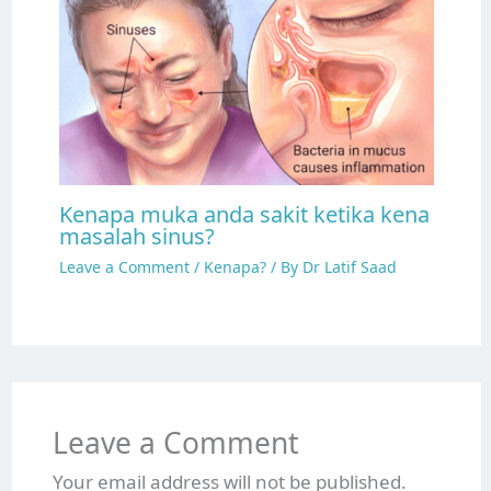
Kenapa muka anda sakit ketika kena
masalah sinus?
Leave a Comment
/
Kenapa?
/ By
Dr Latif Saad
Leave a Comment
Your email address will not be published.