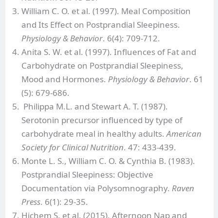
William C. O. et al. (1997). Meal Composition
and Its Effect on Postprandial Sleepiness.
Physiology & Behavior
. 6(4): 709-712.
Anita S. W. et al. (1997). Influences of Fat and
Carbohydrate on Postprandial Sleepiness,
Mood and Hormones.
Physiology & Behavior
. 61
(5): 679-686.
Philippa M.L. and Stewart A. T. (1987).
Serotonin precursor influenced by type of
carbohydrate meal in healthy adults.
American
Society for Clinical Nutrition
. 47: 433-439.
Monte L. S., William C. O. & Cynthia B. (1983).
Postprandial Sleepiness: Objective
Documentation via Polysomnography.
Raven
Press
. 6(1): 29-35.
Hichem S. et al. (2015). Afternoon Nap and