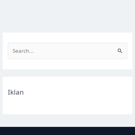
S
e
a
r
c
Iklan
h
f
o
r