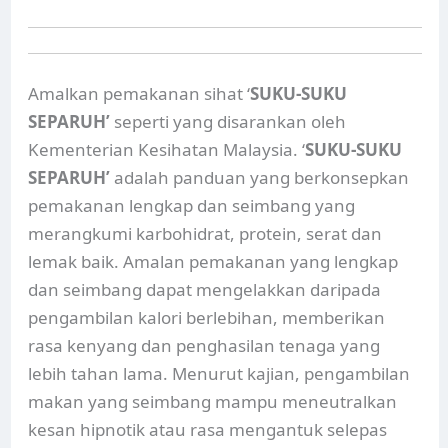
Amalkan pemakanan sihat ‘
SUKU-SUKU
SEPARUH’
seperti yang disarankan oleh
Kementerian Kesihatan Malaysia. ‘
SUKU-SUKU
SEPARUH’
adalah panduan yang berkonsepkan
pemakanan lengkap dan seimbang yang
merangkumi karbohidrat, protein, serat dan
lemak baik. Amalan pemakanan yang lengkap
dan seimbang dapat mengelakkan daripada
pengambilan kalori berlebihan, memberikan
rasa kenyang dan penghasilan tenaga yang
lebih tahan lama. Menurut kajian, pengambilan
makan yang seimbang mampu meneutralkan
kesan hipnotik atau rasa mengantuk selepas