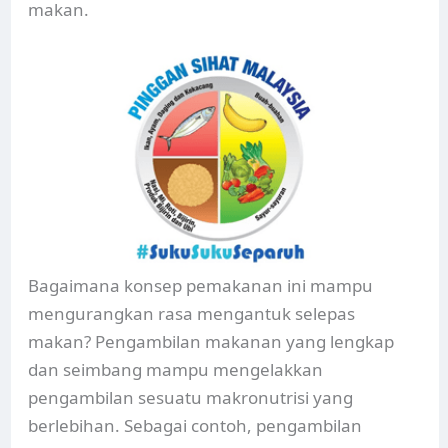
makan.
Bagaimana konsep pemakanan ini mampu
mengurangkan rasa mengantuk selepas
makan? Pengambilan makanan yang lengkap
dan seimbang mampu mengelakkan
pengambilan sesuatu makronutrisi yang
berlebihan. Sebagai contoh, pengambilan