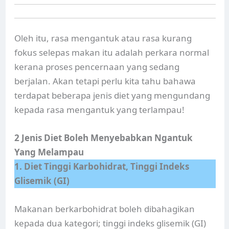
Oleh itu, rasa mengantuk atau rasa kurang
fokus selepas makan itu adalah perkara normal
kerana proses pencernaan yang sedang
berjalan. Akan tetapi perlu kita tahu bahawa
terdapat beberapa jenis diet yang mengundang
kepada rasa mengantuk yang terlampau!
2 Jenis Diet Boleh Menyebabkan Ngantuk
Yang Melampau
1. Diet Tinggi Karbohidrat, Tinggi Indeks
Glisemik (GI)
Makanan berkarbohidrat boleh dibahagikan
kepada dua kategori; tinggi indeks glisemik (GI)