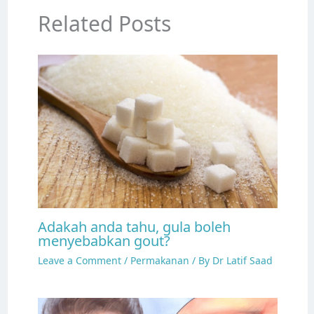
Related Posts
Adakah anda tahu, gula boleh
menyebabkan gout?
Leave a Comment
/
Permakanan
/ By
Dr Latif Saad