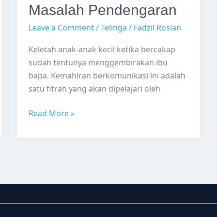
Masalah Pendengaran
Leave a Comment
/
Telinga
/
Fadzil Roslan
Keletah anak-anak kecil ketika bercakap
sudah tentunya menggembirakan ibu
bapa. Kemahiran berkomunikasi ini adalah
satu fitrah yang akan dipelajari oleh
Kelewatan
Read More »
Bertutur
dan
Kaitannya
dengan
Masalah
Pendengaran