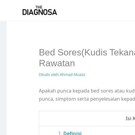
Skip
to
content
Bed Sores(Kudis Tekan
Rawatan
Ditulis oleh
Ahmad Muazz
Apakah punca kepada bed sores atau kudi
punca, simptom serta penyelesaian kepad
Isi
Definisi