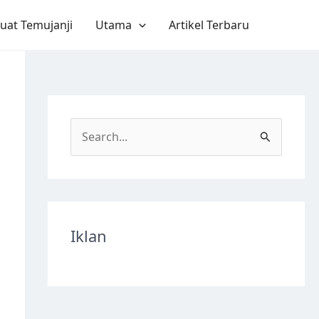
uat Temujanji
Utama
Artikel Terbaru
S
e
a
r
c
Iklan
h
f
o
r