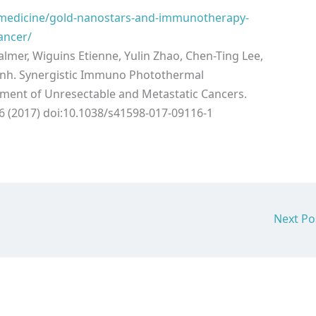
d-medicine/gold-nanostars-and-immunotherapy-
ancer/
almer, Wiguins Etienne, Yulin Zhao, Chen-Ting Lee,
inh. Synergistic Immuno Photothermal
ent of Unresectable and Metastatic Cancers.
06 (2017) doi:10.1038/s41598-017-09116-1
Next P