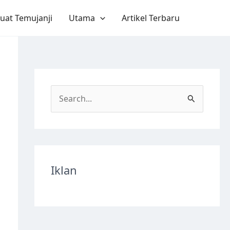
uat Temujanji
Utama
Artikel Terbaru
S
e
a
r
c
Iklan
h
f
o
r