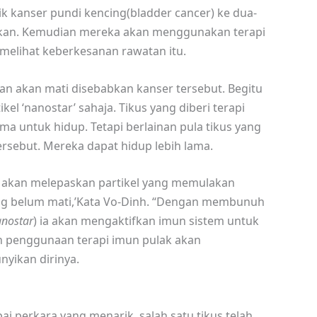
ik kanser pundi kencing(bladder cancer) ke dua-
akan. Kemudian mereka akan menggunakan terapi
 melihat keberkesanan rawatan itu.
an akan mati disebabkan kanser tersebut. Begitu
kel ‘nanostar’ sahaja. Tikus yang diberi terapi
a untuk hidup. Tetapi berlainan pula tikus yang
ersebut. Mereka dapat hidup lebih lama.
 ia akan melepaskan partikel yang memulakan
ng belum mati,’Kata Vo-Dinh. “Dengan membunuh
nostar
) ia akan mengaktifkan imun sistem untuk
n penggunaan terapi imun pulak akan
yikan dirinya.
i perkara yang menarik, salah satu tikus telah