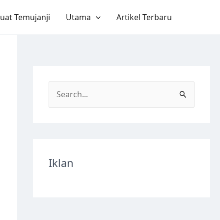
uat Temujanji
Utama
Artikel Terbaru
S
e
a
r
c
Iklan
h
f
o
r