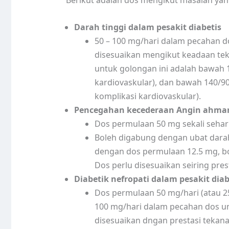
Berikut adalah dos mengikut masalah yang
Darah tinggi dalam pesakit diabetis
50 – 100 mg/hari dalam pecahan dos
disesuaikan mengikut keadaan tek
untuk golongan ini adalah bawah 1
kardiovaskular), dan bawah 140/90
komplikasi kardiovaskular).
Pencegahan kecederaan Angin ahmar 
Dos permulaan 50 mg sekali sehari
Boleh digabung dengan ubat darah 
dengan dos permulaan 12.5 mg, bol
Dos perlu disesuaikan seiring pre
Diabetik nefropati dalam pesakit diabe
Dos permulaan 50 mg/hari (atau 25 
100 mg/hari dalam pecahan dos untu
disesuaikan dngan prestasi teka