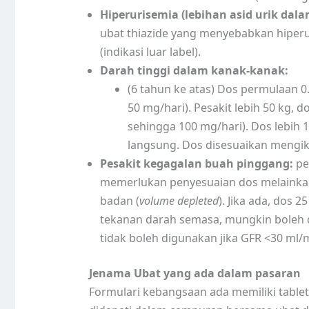
Hiperurisemia (lebihan asid urik dal
ubat thiazide yang menyebabkan hiperur
(indikasi luar label).
Darah tinggi dalam kanak-kanak:
(6 tahun ke atas) Dos permulaan 0.
50 mg/hari). Pesakit lebih 50 kg, 
sehingga 100 mg/hari). Dos lebih 1
langsung. Dos disesuaikan mengik
Pesakit kegagalan buah pinggang:
pe
memerlukan penyesuaian dos melainkan 
badan (
volume depleted
). Jika ada, dos 
tekanan darah semasa, mungkin boleh d
tidak boleh digunakan jika GFR <30 ml/
Jenama Ubat yang ada dalam pasaran
Formulari kebangsaan ada memiliki table