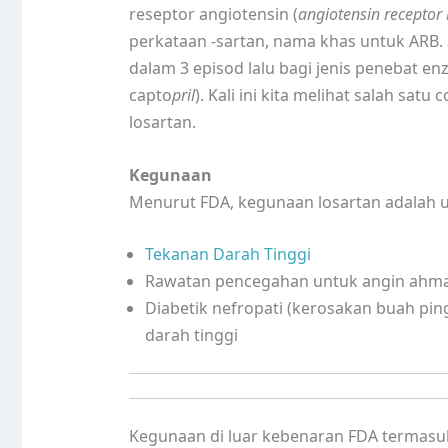
reseptor angiotensin (
angiotensin receptor 
perkataan -sartan, nama khas untuk ARB. 
dalam 3 episod lalu bagi jenis penebat en
capto
pril
). Kali ini kita melihat salah sat
losartan.
Kegunaan
Menurut FDA, kegunaan losartan adalah u
Tekanan Darah Tinggi
Rawatan pencegahan untuk angin ahmar
Diabetik nefropati (kerosakan buah pin
darah tinggi
Kegunaan di luar kebenaran FDA termasu