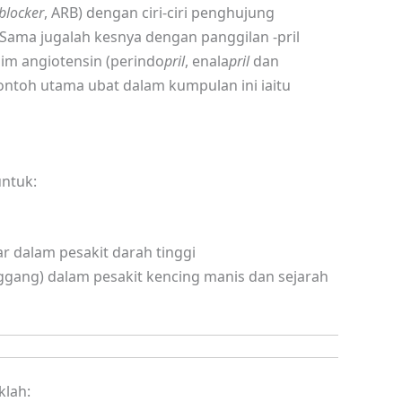
blocker
, ARB) dengan ciri-ciri penghujung
Sama jugalah kesnya dengan panggilan -pril
zim angiotensin (perindo
pril
, enala
pril
dan
u contoh utama ubat dalam kumpulan ini iaitu
ntuk:
 dalam pesakit darah tinggi
ggang) dalam pesakit kencing manis dan sejarah
klah: