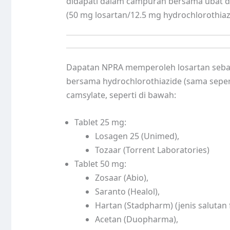
didapati dalam campuran bersama ubat dar
(50 mg losartan/12.5 mg hydrochlorothi
Dapatan NPRA memperoleh losartan sebag
bersama hydrochlorothiazide (sama seper
camsylate, seperti di bawah:
Tablet 25 mg:
Losagen 25 (Unimed),
Tozaar (Torrent Laboratories)
Tablet 50 mg:
Zosaar (Abio),
Saranto (Healol),
Hartan (Stadpharm) (jenis salutan f
Acetan (Duopharma),