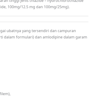
ah tinggi jenis thiazide – hydrochlorothiazide
azide, 100mg/12.5 mg dan 100mg/25mg).
ai ubatnya yang tersendiri dan campuran
ti dalam formulari) dan amlodipine dalam garam
ilem),