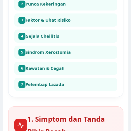
Punca Kekeringan
2
Faktor & Ubat Risiko
3
Gejala Cheilitis
4
Sindrom Xerostomia
5
Rawatan & Cegah
6
Pelembap Lazada
7
1. Simptom dan Tanda