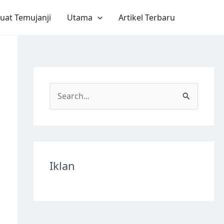
uat Temujanji
Utama
Artikel Terbaru
S
e
a
r
c
Iklan
h
f
o
r