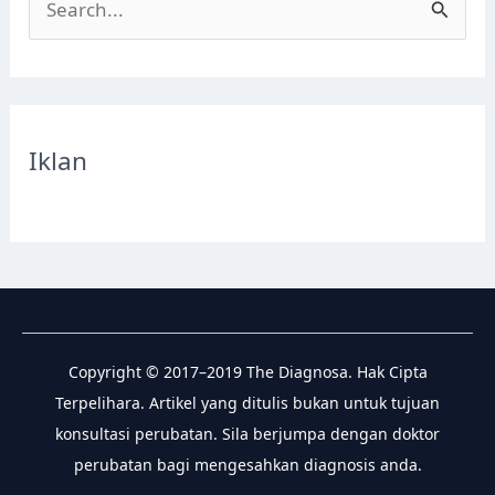
e
a
r
c
Iklan
h
f
o
r
:
Copyright © 2017–2019 The Diagnosa. Hak Cipta
Terpelihara. Artikel yang ditulis bukan untuk tujuan
konsultasi perubatan. Sila berjumpa dengan doktor
perubatan bagi mengesahkan diagnosis anda.