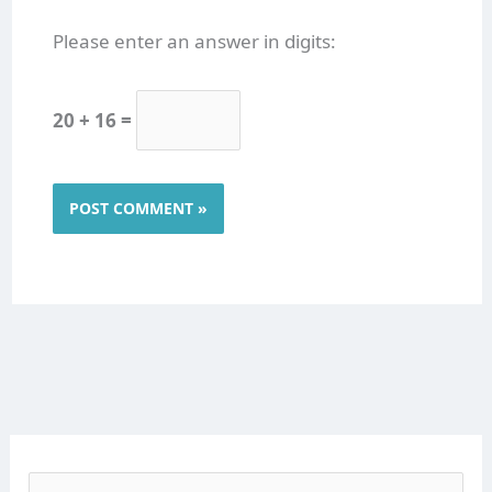
Please enter an answer in digits:
20 + 16 =
S