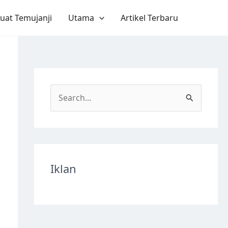
uat Temujanji
Utama
Artikel Terbaru
S
e
a
r
c
Iklan
h
f
o
r