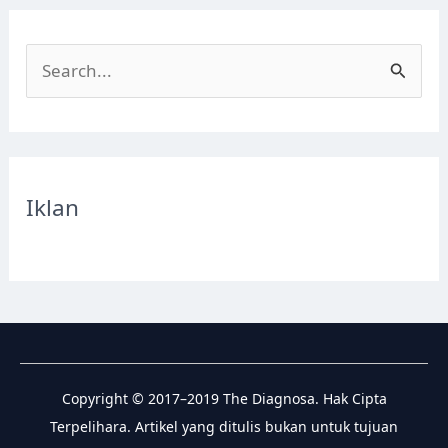
S
e
a
r
c
Iklan
h
f
o
r
:
Copyright © 2017–2019 The Diagnosa. Hak Cipta
Terpelihara. Artikel yang ditulis bukan untuk tujuan