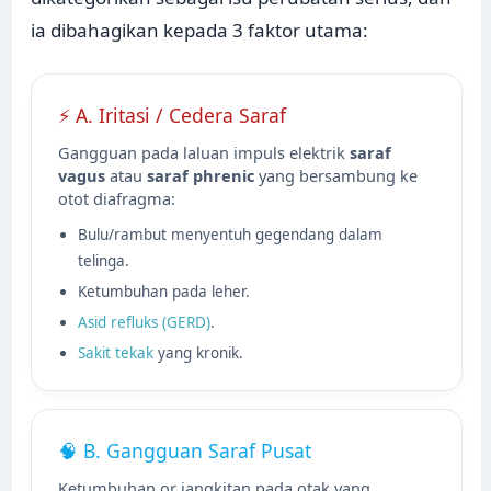
ia dibahagikan kepada 3 faktor utama:
⚡ A. Iritasi / Cedera Saraf
Gangguan pada laluan impuls elektrik
saraf
vagus
atau
saraf phrenic
yang bersambung ke
otot diafragma:
Bulu/rambut menyentuh gegendang dalam
telinga.
Ketumbuhan pada leher.
Asid refluks (GERD)
.
Sakit tekak
yang kronik.
🧠 B. Gangguan Saraf Pusat
Ketumbuhan or jangkitan pada otak yang