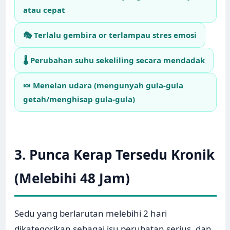
atau cepat
🎭 Terlalu gembira or terlampau stres emosi
🌡️ Perubahan suhu sekeliling secara mendadak
🍬 Menelan udara (mengunyah gula-gula
getah/menghisap gula-gula)
3. Punca Kerap Tersedu Kronik
(Melebihi 48 Jam)
Sedu yang berlarutan melebihi 2 hari
dikategorikan sebagai isu perubatan serius, dan