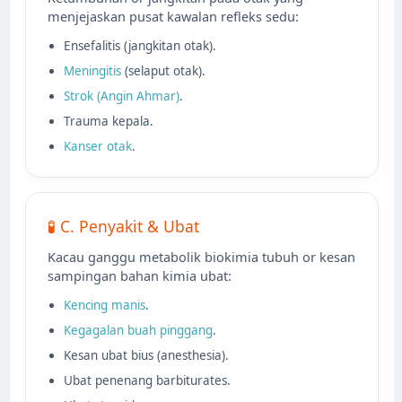
menjejaskan pusat kawalan refleks sedu:
Ensefalitis (jangkitan otak).
Meningitis
(selaput otak).
Strok (Angin Ahmar)
.
Trauma kepala.
Kanser otak
.
🧪 C. Penyakit & Ubat
Kacau ganggu metabolik biokimia tubuh or kesan
sampingan bahan kimia ubat:
Kencing manis
.
Kegagalan buah pinggang
.
Kesan ubat bius (anesthesia).
Ubat penenang barbiturates.