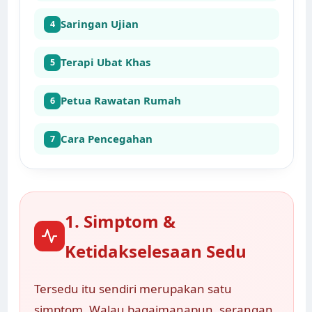
Saringan Ujian
4
Terapi Ubat Khas
5
Petua Rawatan Rumah
6
Cara Pencegahan
7
1. Simptom &
Ketidakselesaan Sedu
Tersedu itu sendiri merupakan satu
simptom. Walau bagaimanapun, serangan