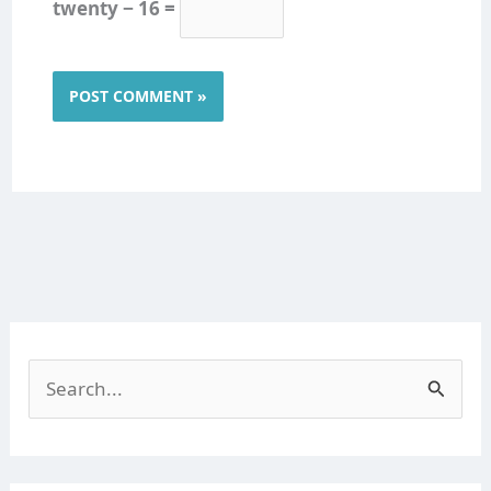
twenty − 16 =
S
e
a
r