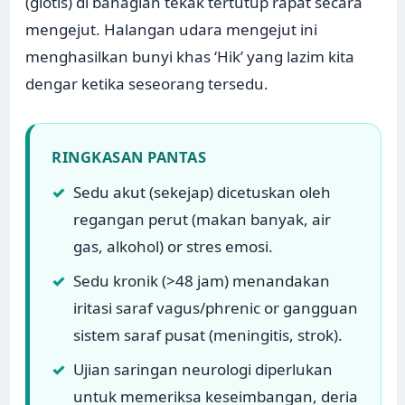
(glotis) di bahagian tekak tertutup rapat secara
mengejut. Halangan udara mengejut ini
menghasilkan bunyi khas ‘Hik’ yang lazim kita
dengar ketika seseorang tersedu.
RINGKASAN PANTAS
✓
Sedu akut (sekejap) dicetuskan oleh
regangan perut (makan banyak, air
gas, alkohol) or stres emosi.
✓
Sedu kronik (>48 jam) menandakan
iritasi saraf vagus/phrenic or gangguan
sistem saraf pusat (meningitis, strok).
✓
Ujian saringan neurologi diperlukan
untuk memeriksa keseimbangan, deria