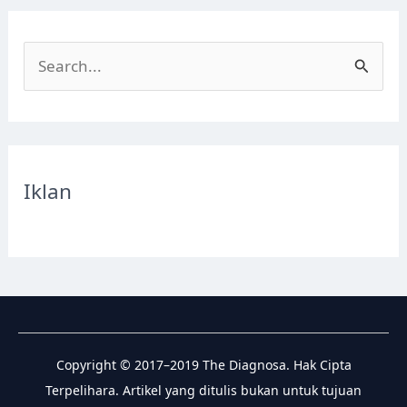
S
e
a
r
c
Iklan
h
f
o
r
:
Copyright © 2017–2019 The Diagnosa. Hak Cipta
Terpelihara. Artikel yang ditulis bukan untuk tujuan