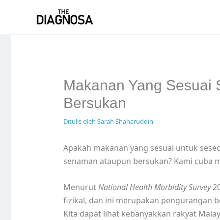
Skip
to
content
Makanan Yang Sesuai 
Bersukan
Ditulis oleh
Sarah Shaharuddin
Apakah makanan yang sesuai untuk seseo
senaman ataupun bersukan? Kami cuba m
Menurut
National Health Morbidity Survey
20
fizikal, dan ini merupakan pengurangan b
Kita dapat lihat kebanyakkan rakyat Mal