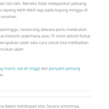
i dan lain-lain. Mereka tidak melepaskan peluang
tu lapang lebih-lebih lagi pada hujung minggu di
erumahan.
 seminggu, seseorang dewasa perlu melakukan
l intensiti sederhana atau 75 minit aktiviti fizikal
merupakan salah satu cara untuk kita melibatkan
ersukan ialah:
ng manis
,
darah tinggi
dan
penyakit jantung
an
ma dalam kehidupan kita. Secara umumnya,