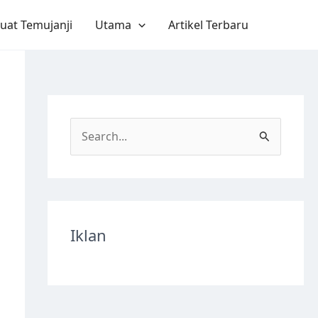
uat Temujanji
Utama
Artikel Terbaru
S
e
a
r
c
Iklan
h
f
o
r