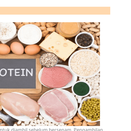
g untuk diambil sebelum bersenam. Pengambilan