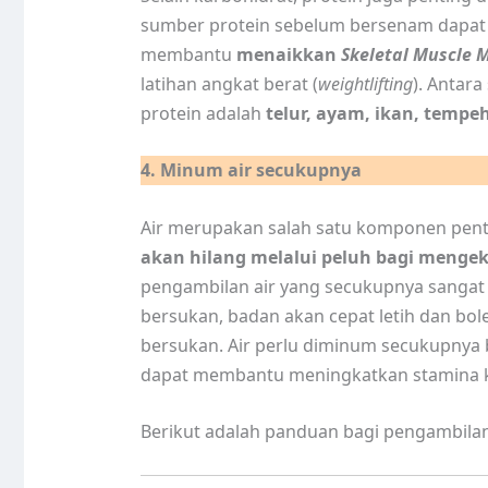
sumber protein sebelum bersenam dapa
membantu
menaikkan
Skeletal Muscle 
latihan angkat berat (
weightlifting
). Antar
protein adalah
telur, ayam, ikan, tempe
4. Minum air secukupnya
Air merupakan salah satu komponen pent
akan hilang melalui peluh bagi menge
pengambilan air yang secukupnya sangat 
bersukan, badan akan cepat letih dan b
bersukan. Air perlu diminum secukupnya b
dapat membantu meningkatkan stamina k
Berikut adalah panduan bagi pengambila