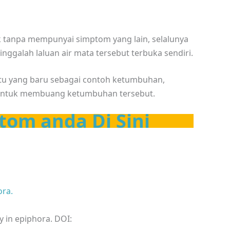
k tanpa mempunyai simptom yang lain, selalunya
nggalah laluan air mata tersebut terbuka sendiri.
atu yang baru sebagai contoh ketumbuhan,
 untuk membuang ketumbuhan tersebut.
tom anda Di Sini
ora.
ty in epiphora. DOI: