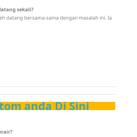
atang sekali?
eh datang bersama-sama dengan masalah ini. Ia
tom anda Di Sini
rair?