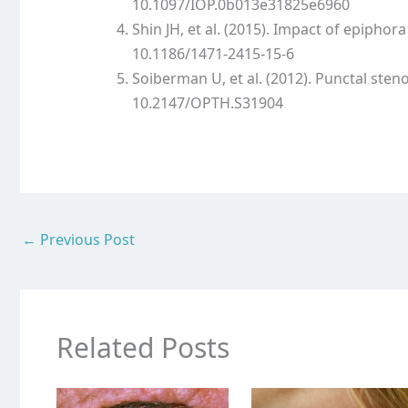
10.1097/IOP.0b013e31825e6960
Shin JH, et al. (2015). Impact of epiphora 
10.1186/1471-2415-15-6
Soiberman U, et al. (2012). Punctal steno
10.2147/OPTH.S31904
←
Previous Post
Related Posts