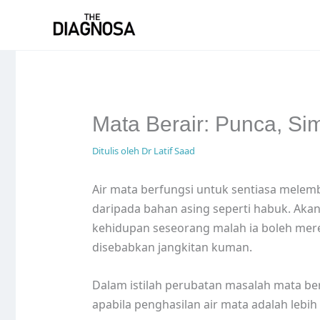
Skip
to
content
Mata Berair: Punca, S
Ditulis oleh
Dr Latif Saad
Air mata berfungsi untuk sentiasa mel
daripada bahan asing seperti habuk. Aka
kehidupan seseorang malah ia boleh mere
disebabkan jangkitan kuman.
Dalam istilah perubatan masalah mata bera
apabila penghasilan air mata adalah lebih