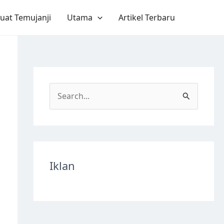
uat Temujanji
Utama
Artikel Terbaru
S
e
a
r
c
Iklan
h
f
o
r