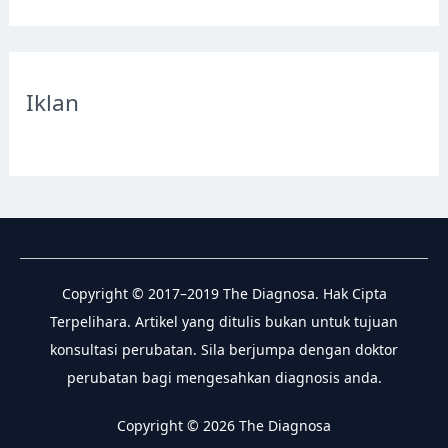
a
r
c
Iklan
h
f
o
r
:
Copyright © 2017–2019 The Diagnosa. Hak Cipta
Terpelihara. Artikel yang ditulis bukan untuk tujuan
konsultasi perubatan. Sila berjumpa dengan doktor
perubatan bagi mengesahkan diagnosis anda.
Copyright © 2026 The Diagnosa