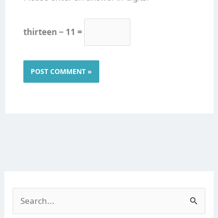
thirteen − 11 =
S
e