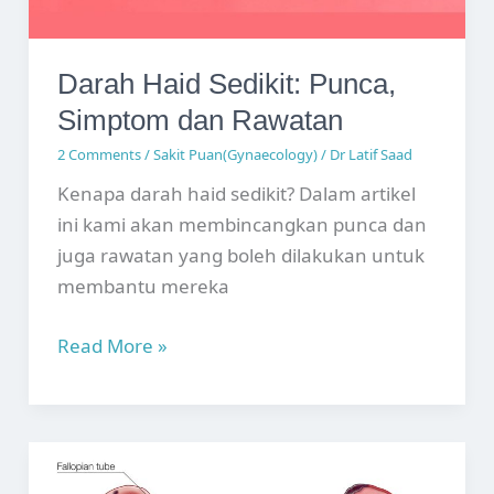
Darah Haid Sedikit: Punca,
Simptom dan Rawatan
2 Comments
/
Sakit Puan(Gynaecology)
/
Dr Latif Saad
Kenapa darah haid sedikit? Dalam artikel
ini kami akan membincangkan punca dan
juga rawatan yang boleh dilakukan untuk
membantu mereka
Darah
Read More »
Haid
Sedikit:
Punca,
Simptom