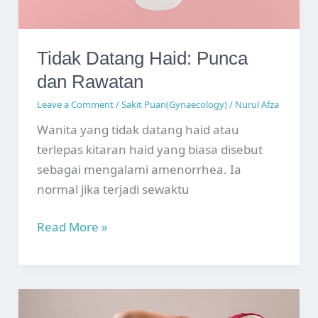
Tidak Datang Haid: Punca
dan Rawatan
Leave a Comment
/
Sakit Puan(Gynaecology)
/
Nurul Afza
Wanita yang tidak datang haid atau
terlepas kitaran haid yang biasa disebut
sebagai mengalami amenorrhea. Ia
normal jika terjadi sewaktu
Tidak
Read More »
Datang
Haid:
Punca
dan