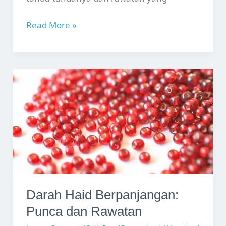
Kandungan
Read More »
Anggur:
Punca,
Simptom
dan
Rawatan
Darah Haid Berpanjangan:
Punca dan Rawatan