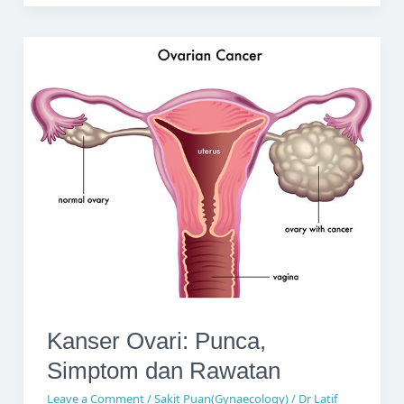
Haid:
Punca,
Simptom
&
Rawatan
Kanser Ovari: Punca,
Simptom dan Rawatan
Leave a Comment
/
Sakit Puan(Gynaecology)
/
Dr Latif