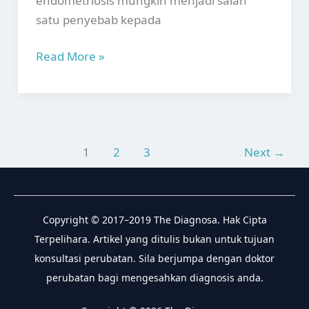
endometriosis mungkin menjadi salah
satu penyebab kepada
Endometriosis:
Read More »
Punca,
Simptom
dan
Cara
Rawatan
1
2
3
Next
→
Copyright © 2017–2019 The Diagnosa. Hak Cipta
Terpelihara. Artikel yang ditulis bukan untuk tujuan
konsultasi perubatan. Sila berjumpa dengan doktor
perubatan bagi mengesahkan diagnosis anda.