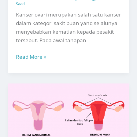
Saad
Kanser ovari merupakan salah satu kanser
dalam kategori sakit puan yang selalunya
menyebabkan kematian kepada pesakit
tersebut. Pada awal tahapan
Kanser
Read More »
Ovari:
Punca,
Simptom
dan
Rawatan