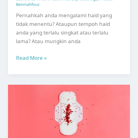
Benmahfouz
Pernahkah anda mengalami haid yang
tidak menentu? Ataupun tempoh haid
anda yang terlalu singkat atau terlalu
lama? Atau mungkin anda
Haid
Read More »
Tidak
Teratur:
Punca,
Simptom
dan
Rawatan