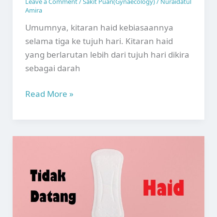
Leave a Comment
/
Sakit Puan(Gynaecology)
/
Nuraidatul
Amira
Umumnya, kitaran haid kebiasaannya
selama tiga ke tujuh hari. Kitaran haid
yang berlarutan lebih dari tujuh hari dikira
sebagai darah
Darah
Read More »
Haid
Berpanjangan:
Punca
dan
Rawatan