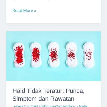
Senggugut:
Read More »
Punca,
Simptom
dan
Rawatan
Haid Tidak Teratur: Punca,
Simptom dan Rawatan
Leave a Comment
/
Sakit Puan(Gynaecology)
/
Nadia