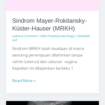
Sindrom Mayer-Rokitansky-
Küster-Hauser (MRKH)
Leave a Comment
/
Sakit Puan(Gynaecology)
/
Abdullah
Arif
Sindrom MRKH ialah keadaan di mana
seorang perempuan dilahirkan tanpa
rahim (uterus) dan saluran vagina.
Kejadian ini dilaporkan berlaku 1
Sindrom
Read More »
Mayer-
Rokitansky-
Küster-