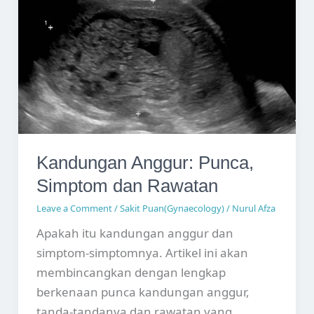
Hauser
(MRKH)
Kandungan Anggur: Punca,
Simptom dan Rawatan
Leave a Comment
/
Sakit Puan(Gynaecology)
/
Nurul Afza
Apakah itu kandungan anggur dan
simptom-simptomnya. Artikel ini akan
membincangkan dengan lengkap
berkenaan punca kandungan anggur,
tanda-tandanya dan rawatan yang