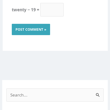
twenty − 19 =
S
e
a