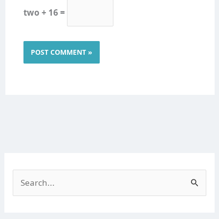
two + 16 =
S
e
a