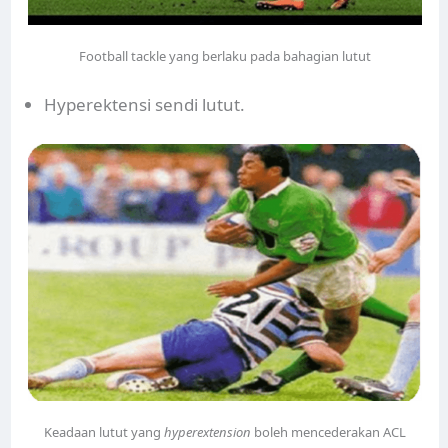
Football tackle yang berlaku pada bahagian lutut
Hyperektensi sendi lutut.
Keadaan lutut yang
hyperextension
boleh mencederakan ACL