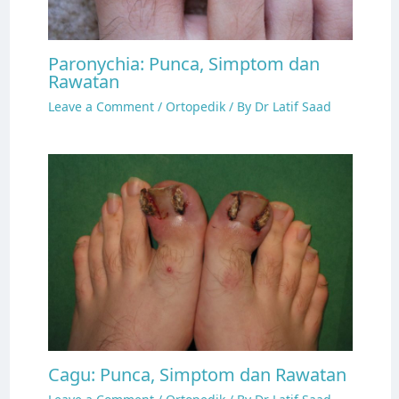
Paronychia: Punca, Simptom dan
Rawatan
Leave a Comment
/
Ortopedik
/ By
Dr Latif Saad
Cagu: Punca, Simptom dan Rawatan