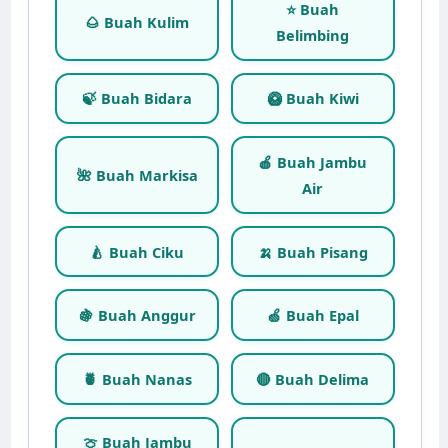
⭐ Buah
🌰 Buah Kulim
Belimbing
🍃 Buah Bidara
🥝 Buah Kiwi
🍎 Buah Jambu
🌺 Buah Markisa
Air
🍐 Buah Ciku
🍌 Buah Pisang
🍇 Buah Anggur
🍏 Buah Epal
🍍 Buah Nanas
🔴 Buah Delima
🍈 Buah Jambu