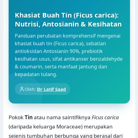
Khasiat Buah Tin (Ficus carica):
Nutrisi, Antosianin & Kesihatan
Panduan perubatan komprehensif mengenai
khasiat buah tin (Ficus carica), sebatian
antioksidan Antosianin 90%, prebiotik
kesihatan usus, sifat antikanser benzaldehyde
& coumarin, serta manfaat jantung dan
kepadatan tulang.
Oleh:
Dr Latif Saad
Pokok
Tin
atau nama saintifiknya
Ficus carica
(daripada keluarga Moraceae) merupakan
sejenis tumbuhan berbunga yang berasal dari