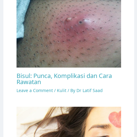
Bisul: Punca, Komplikasi dan Cara
Rawatan
Leave a Comment
/
Kulit
/ By
Dr Latif Saad