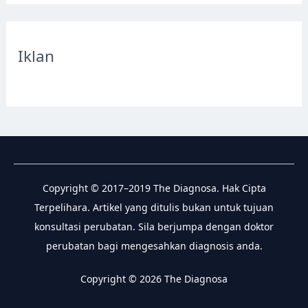
a
r
c
Iklan
h
f
o
r
:
Copyright © 2017–2019 The Diagnosa. Hak Cipta
Terpelihara. Artikel yang ditulis bukan untuk tujuan
konsultasi perubatan. Sila berjumpa dengan doktor
perubatan bagi mengesahkan diagnosis anda.
Copyright © 2026 The Diagnosa