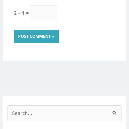
2 − 1 =
S
e