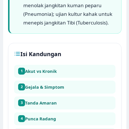
menolak jangkitan kuman peparu
(Pneumonia); ujian kultur kahak untuk
menepis jangkitan Tibi (Tuberculosis).
Isi Kandungan
Akut vs Kronik
1
Gejala & Simptom
2
Tanda Amaran
3
Punca Radang
4