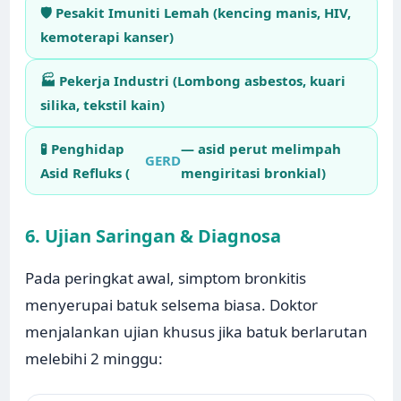
🛡️ Pesakit Imuniti Lemah (kencing manis, HIV,
kemoterapi kanser)
🏭 Pekerja Industri (Lombong asbestos, kuari
silika, tekstil kain)
🧪 Penghidap
— asid perut melimpah
GERD
Asid Refluks (
mengiritasi bronkial)
6. Ujian Saringan & Diagnosa
Pada peringkat awal, simptom bronkitis
menyerupai batuk selsema biasa. Doktor
menjalankan ujian khusus jika batuk berlarutan
melebihi 2 minggu: