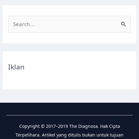
S
e
a
r
c
Iklan
h
f
o
r
:
Copyright © 2017–2019 The Diagnosa. Hak Cipta
Terpelihara. Artikel yang ditulis bukan untuk tujuan