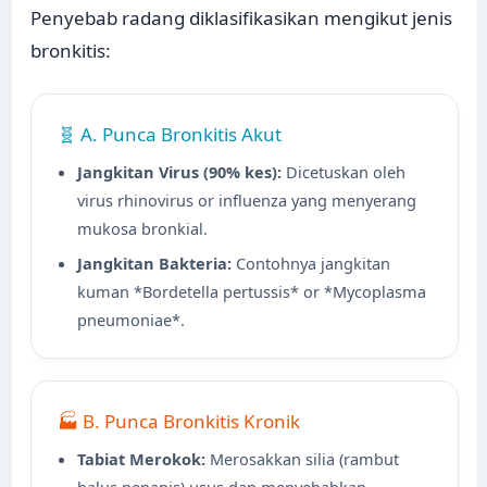
Penyebab radang diklasifikasikan mengikut jenis
bronkitis:
🧬 A. Punca Bronkitis Akut
Jangkitan Virus (90% kes):
Dicetuskan oleh
virus rhinovirus or influenza yang menyerang
mukosa bronkial.
Jangkitan Bakteria:
Contohnya jangkitan
kuman *Bordetella pertussis* or *Mycoplasma
pneumoniae*.
🏭 B. Punca Bronkitis Kronik
Tabiat Merokok:
Merosakkan silia (rambut
halus penapis) usus dan menyebabkan