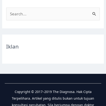
S
e
a
r
c
Iklan
h
f
o
r
:
Copyright © 2017–2019 The Diagnosa. Hak Cipta
Terpelihara. Artikel yang ditulis bukan untuk tujuan
konsultasi perubatan. Sila berjumpa dengan doktor