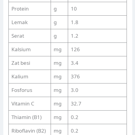
Protein
g
10
Lemak
g
1.8
Serat
g
1.2
Kalsium
mg
126
Zat besi
mg
3.4
Kalium
mg
376
Fosforus
mg
3.0
Vitamin C
mg
32.7
Thiamin (B1)
mg
0.2
Riboflavin (B2)
mg
0.2