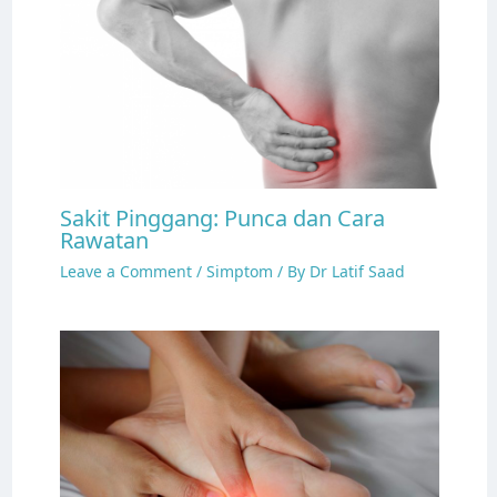
Sakit Pinggang: Punca dan Cara
Rawatan
Leave a Comment
/
Simptom
/ By
Dr Latif Saad