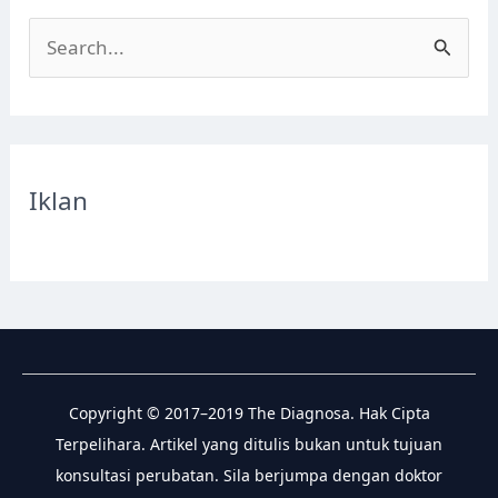
S
e
a
r
c
Iklan
h
f
o
r
:
Copyright © 2017–2019 The Diagnosa. Hak Cipta
Terpelihara. Artikel yang ditulis bukan untuk tujuan
konsultasi perubatan. Sila berjumpa dengan doktor