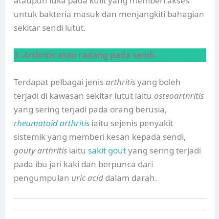
ataupun luka pada kulit yang memberi akses
untuk bakteria masuk dan menjangkiti bahagian
sekitar sendi lutut.
3.
Arthritis
atau radang pada sendi.
Terdapat pelbagai jenis
arthritis
yang boleh
terjadi di kawasan sekitar lutut iaitu
osteoarthritis
yang sering terjadi pada orang berusia,
rheumatoid arthritis
iaitu sejenis penyakit
sistemik yang memberi kesan kepada sendi,
gouty arthritis
iaitu
sakit gout
yang sering terjadi
pada ibu jari kaki dan berpunca dari
pengumpulan
uric acid
dalam darah.