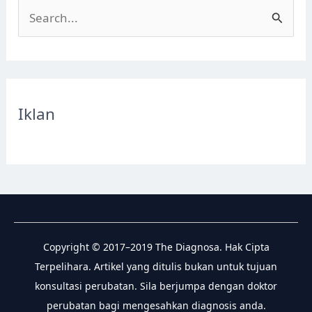
S
e
a
r
c
Iklan
h
f
o
r
:
Copyright © 2017–2019 The Diagnosa. Hak Cipta
Terpelihara. Artikel yang ditulis bukan untuk tujuan
konsultasi perubatan. Sila berjumpa dengan doktor
perubatan bagi mengesahkan diagnosis anda.